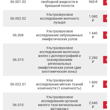
+
06.001.02
свободной жидкости в
960 ₽
брюшной полости
Ультразвуковое
1 080
+
06.002.02
исследование желчного
₽
пузыря
Ультразвуковое
1 440
+
06.008
исследование забрюшинных
₽
лимфатических узлов
Ультразвуковое
исследование молочных
желез с доплерографией и
2 280
+
06.015
сканированием
₽
региональных
лимфотических узлов (две
анотомические зоны)
Ультразвуковое
1 800
+
06.022.01
исследование мягких тканей
₽
конечности (1 конечность)
Ультразвуковое
исследование органов
2 640
+
06.010
малого таза вагинальным
₽
датчиком с