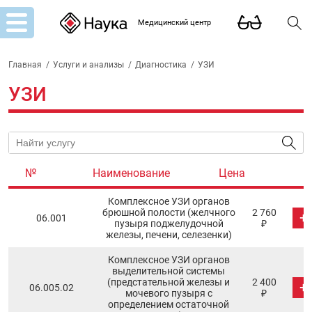
Медицинский центр
Главная
/
Услуги и анализы
/
Диагностика
/
УЗИ
УЗИ
№
Наименование
Цена
Комплексное УЗИ органов
брюшной полости (желчного
2 760
+
06.001
пузыря поджелудочной
₽
железы, печени, селезенки)
Комплексное УЗИ органов
выделительной системы
(предстательной железы и
2 400
+
06.005.02
мочевого пузыря с
₽
определением остаточной