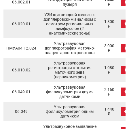
+
06.002.01
пузыря
₽
УЗИ щитовидной железы с
допплеровским анализом с
1 800
+
06.020.01
осмотром региональных
₽
лимфоузлов (2
анатомические зоны)
Ультразвуковая
3 000
+
ПМУA04.12.024
допплерография маточно-
₽
плацентарного кровотока
Ультразвуковая
регистрация открытия
1 080
+
06.010.02
маточного зева
₽
(цервикометрия)
Ультразвуковая
2 160
+
06.049.01
фолликулометрия двумя
₽
датчиками
Ультразвуковая
1 440
+
06.049
фолликулометрия одним
₽
датчиком
Ультразвуковое выявление