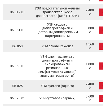
УЗИ предстательной железы
2 400
+
06.017.01
трансректальное с
₽
допплегрографией (ТРУЗИ)
УЗИ сердца с
допплерографией и
3 000
+
06.051.01
цветовым допплеровским
₽
картированием
1 560
+
06.050
УЗИ слюнных желез
₽
УЗИ слюнных желез с
допплерографией и
сканированием
1 800
+
06.050.01
региональных
₽
лимфатических узлов (2
анатомические зоны)
2 400
+
06.025
УЗИ сустава (одного)
₽
3 600
+
06.025.01
УЗИ суставов (парных)
₽