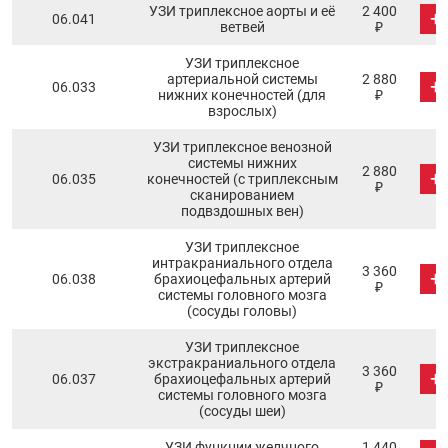
УЗИ триплексное аорты и её
2 400
+
06.041
ветвей
₽
УЗИ триплексное
артериальной системы
2 880
+
06.033
нижних конечностей (для
₽
взрослых)
УЗИ триплексное венозной
системы нижних
2 880
+
06.035
конечностей (с триплексным
₽
сканированием
подвздошных вен)
УЗИ триплексное
интракраниального отдела
3 360
+
06.038
брахиоцефальных артерий
₽
системы головного мозга
(сосуды головы)
УЗИ триплексное
экстракраниального отдела
3 360
+
06.037
брахиоцефальных артерий
₽
системы головного мозга
(сосуды шеи)
УЗИ функции желчного
1 440