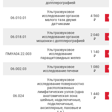
допплерографией
Ультразвуковое
исследование органов
4 560
+
06.010.01
малого таза двумя
₽
датчиками
Ультразвуковое
2 040
+
06.018.01
исследование органов
₽
мошонки с допплерографией
Ультразвуковое
1 140
+
ПМУA04.22.003
исследование
₽
паращитовидных желез
Ультразвуковое
1 080
+
06.002.03
исследование печени
₽
Ультразвуковое
исследование поверхностно
расположенных
лимфатических узлов (одна
1 440
+
06.024
анатомическая зона:
₽
шейные, надключичные,
подключичные,
аксиллярные, паховые и
т.д.)