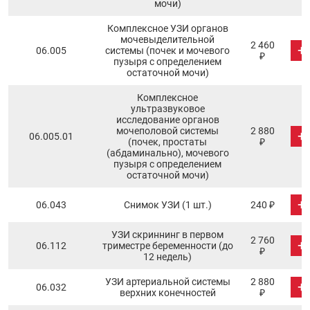
мочи)
Комплексное УЗИ органов
мочевыделительной
2 460
+
06.005
системы (почек и мочевого
₽
пузыря с определением
остаточной мочи)
Комплексное
ультразвуковое
исследование органов
мочеполовой системы
2 880
+
06.005.01
(почек, простаты
₽
(абдаминально), мочевого
пузыря с определением
остаточной мочи)
+
06.043
Снимок УЗИ (1 шт.)
240 ₽
УЗИ скриннинг в первом
2 760
+
06.112
триместре беременности (до
₽
12 недель)
УЗИ артериальной системы
2 880
+
06.032
верхних конечностей
₽