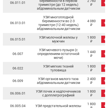
беременности в первом
2 760
+
06.011.01
триместре (до 12 недель)
₽
абдоминальным датчиком
УЗИ многоплодной
беременности во 2-3
4 080
+
06.013.01
триместре (12-40 недель)
₽
абдоминальным датчиком
УЗИ молочной железы у
1 800
+
06.015.01
мужчин
₽
УЗИ мочевого пузыря (с
1 440
+
06.007
определением остаточной
₽
мочи)
УЗИ мягких тканей
1 800
+
06.022
туловища
₽
УЗИ органов малого таза
2 400
+
06.009
абдоминальным датчиком
₽
УЗИ почек и надпочечников
1 800
+
06.006.01
с допплегрографией
₽
1 800
+
06.005.04
УЗИ предстательной железы
₽