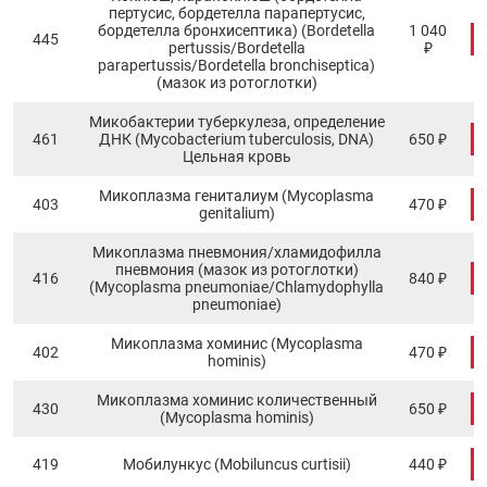
пертусис, бордетелла парапертусис,
бордетелла бронхисептика) (Bordetella
1 040
445
pertussis/Bordetella
₽
parapertussis/Bordetella bronchiseptica)
(мазок из ротоглотки)
Микобактерии туберкулеза, определение
461
ДНК (Mycobacterium tuberculosis, DNA)
650 ₽
Цельная кровь
Микоплазма гениталиум (Mycoplasma
403
470 ₽
genitalium)
Микоплазма пневмония/хламидофилла
пневмония (мазок из ротоглотки)
416
840 ₽
(Mycoplasma pneumoniae/Chlamydophylla
pneumoniae)
Микоплазма хоминис (Mycoplasma
402
470 ₽
hominis)
Микоплазма хоминис количественный
430
650 ₽
(Mycoplasma hominis)
419
Мобилункус (Mobiluncus curtisii)
440 ₽