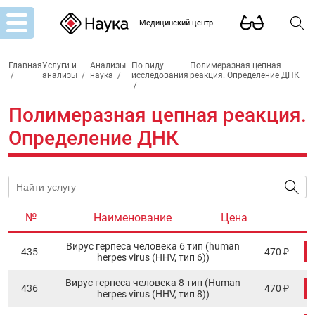
Медицинский центр
Главная
Услуги и
Анализы
По виду
Полимеразная цепная
/
анализы
/
наука
/
исследования
реакция. Определение ДНК
/
Полимеразная цепная реакция.
Определение ДНК
№
Наименование
Цена
Вирус герпеса человека 6 тип (human
435
470 ₽
herpes virus (HHV, тип 6))
Вирус герпеса человека 8 тип (Human
436
470 ₽
herpes virus (HHV, тип 8))