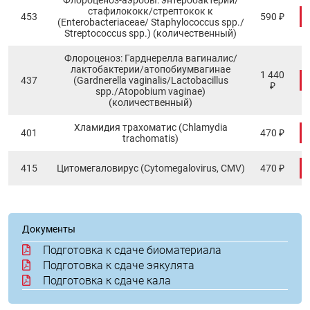
стафилококк/стрептокок к
453
590 ₽
(Enterobacteriaceae/ Staphylococcus spp./
Streptococcus spp.) (количественный)
Флороценоз: Гарднерелла вагиналис/
лактобактерии/атопобиумвагинае
1 440
437
(Gardnerella vaginalis/Lactobacillus
₽
spp./Atopobium vaginae)
(количественный)
Хламидия трахоматис (Chlamydia
401
470 ₽
trachomatis)
415
Цитомегаловирус (Сytomegalovirus, CMV)
470 ₽
Документы
Подготовка к сдаче биоматериала
Подготовка к сдаче эякулята
Подготовка к сдаче кала