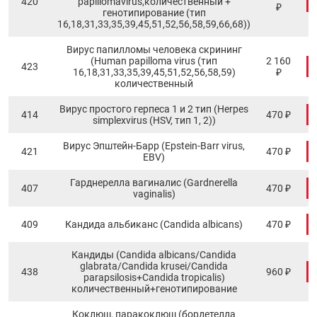
420
papillomavirus,количественный +
₽
генотипирование (тип
16,18,31,33,35,39,45,51,52,56,58,59,66,68))
Вирус папилломы человека скрининг
(Human papilloma virus (тип
2 160
423
16,18,31,33,35,39,45,51,52,56,58,59)
₽
количественный
Вирус простого герпеса 1 и 2 тип (Herpes
414
470 ₽
simplexvirus (HSV, тип 1, 2))
Вирус Эпштейн-Барр (Epstein-Barr virus,
421
470 ₽
EBV)
Гарднерелла вагиналис (Gardnerella
407
470 ₽
vaginalis)
409
Кандида альбиканс (Candida albicans)
470 ₽
Кандиды (Candida albicans/Candida
glabrata/Candida krusei/Candida
438
960 ₽
parapsilosis+Candida tropicalis)
количественный+генотипирование
Коклюш, паракоклюш (бордетелла