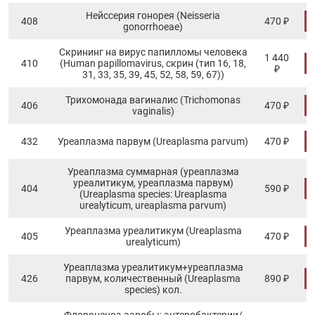
Нейссерия гонорея (Neisseria
408
470 ₽
gonorrhoeae)
Скрининг на вирус папилломы человека
1 440
410
(Human papillomavirus, скрин (тип 16, 18,
₽
31, 33, 35, 39, 45, 52, 58, 59, 67))
Трихомонада вагиналис (Trichomonas
406
470 ₽
vaginalis)
432
Уреаплазма парвум (Ureaplasma parvum)
470 ₽
Уреаплазма суммарная (уреаплазма
уреалитикум, уреаплазма парвум)
404
590 ₽
(Ureaplasma species: Ureaplasma
urealyticum, ureaplasma parvum)
Уреаплазма уреалитикум (Ureaplasma
405
470 ₽
urealyticum)
Уреаплазма уреалитикум+уреаплазма
426
парвум, количественный (Ureaplasma
890 ₽
species) кол.
Флороценоз-аэробы: энтеробактерии/