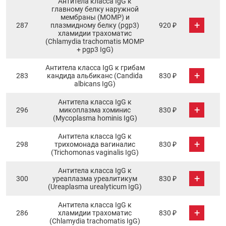
Антитела класса IgG к
главному белку наружной
мембраны (МОМР) и
+
287
плазмидному белку (pgp3)
920 ₽
хламидии трахоматис
(Chlamydia trachomatis MOMP
+ pgp3 IgG)
Антитела класса IgG к грибам
+
283
кандида альбиканс (Candida
830 ₽
albicans IgG)
Антитела класса IgG к
+
296
микоплазма хоминис
830 ₽
(Mycoplasma hominis IgG)
Антитела класса IgG к
+
298
трихомонада вагиналис
830 ₽
(Trichomonas vaginalis IgG)
Антитела класса IgG к
+
300
уреаплазма уреалитикум
830 ₽
(Ureaplasma urealyticum IgG)
Антитела класса IgG к
+
286
хламидии трахоматис
830 ₽
(Chlamydia trachomatis IgG)