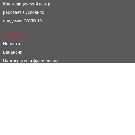
Как медицинский центр
работает в условиях
эпидемии COVID-19
О компании
Новости
Вакансии
Партнерство и франчайзинг
Контроль и оценка качества
Научные открытия
Фармацевтическим компаниям
Написать отзыв
Официальные сайты
Территориальный фонд обязательного медицинского
страхования Ростовской области
Министерство Здравоохранения Ростовской Области