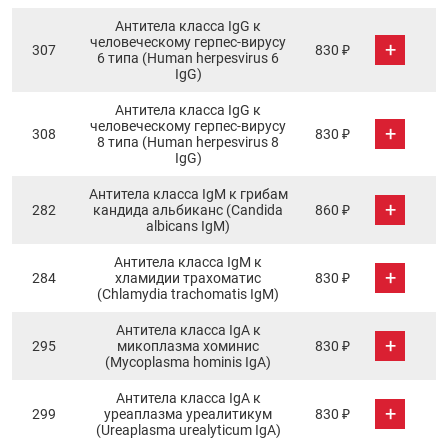
Антитела класса IgG к
человеческому герпес-вирусу
+
307
830 ₽
6 типа (Human herpesvirus 6
IgG)
Антитела класса IgG к
человеческому герпес-вирусу
+
308
830 ₽
8 типа (Human herpesvirus 8
IgG)
Антитела класса IgM к грибам
+
282
кандида альбиканс (Candida
860 ₽
albicans IgM)
Антитела класса IgM к
+
284
хламидии трахоматис
830 ₽
(Chlamydia trachomatis IgM)
Антитела класса IgА к
+
295
микоплазма хоминис
830 ₽
(Mycoplasma hominis IgA)
Антитела класса IgА к
+
299
уреаплазма уреалитикум
830 ₽
(Ureaplasma urealyticum IgA)