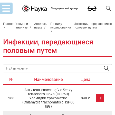
Медицинский центр
Главная
Услуги и
Анализы
По виду
Инфекции, передающиеся
/
анализы
/
наука
/
исследования
половым путем
/
Инфекции, передающиеся
половым путем
№
Наименование
Цена
Антитела класса IgG к белку
теплового шока (HSP60)
+
288
хламидии трахоматис
840 ₽
(Chlamydia trachomatis cHSP60
IgG)