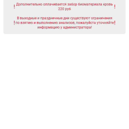
Дополнительно оплачивается забор биоматериала кровь
220 руб
В выходные и праздничные дни существуют ограничения
по взятию и выполнению анализов, пожалуйста уточняйте
информацию у администратора!