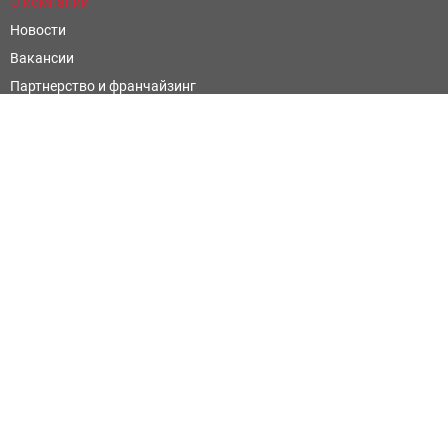
О компании
Новости
Вакансии
Партнерство и франчайзинг
Контроль и оценка качества
Научные открытия
Фармацевтическим компаниям
Написать отзыв
Официальные сайты
Территориальный фонд обязательного медицинского
страхования Ростовской области
Министерство Здравоохранения Ростовской Области
Территориальный орган Росздравнадзора по Ростовской
области
Ростов-на-Дону, ул. Ченцова, 71/63б, (863) 286-98-16