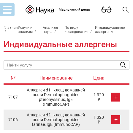
Медицинский центр
Главная
Услуги и
Анализы
По виду
Индивидуальные
/
анализы
/
наука
/
исследования
/
аллергены
Индивидуальные аллергены
№
Наименование
Цена
Аллерген d1 - клещ домашней
пыли Dermatophagoides
1 320
+
7107
pteronyssinus, IgE
₽
(ImmunoCAP)
Аллерген d2 - клещ домашней
1 320
+
7106
пыли Dermatophagoides
₽
farinae, IgE (ImmunoCAP)