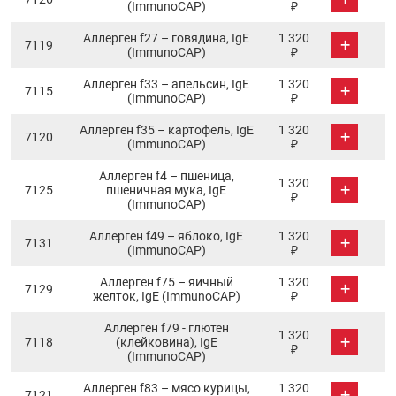
(ImmunoCAP)
₽
Аллерген f27 – говядина, IgE
1 320
+
7119
(ImmunoCAP)
₽
Аллерген f33 – апельсин, IgE
1 320
+
7115
(ImmunoCAP)
₽
Аллерген f35 – картофель, IgE
1 320
+
7120
(ImmunoCAP)
₽
Аллерген f4 – пшеница,
1 320
+
7125
пшеничная мука, IgE
₽
(ImmunoCAP)
Аллерген f49 – яблоко, IgE
1 320
+
7131
(ImmunoCAP)
₽
Аллерген f75 – яичный
1 320
+
7129
желток, IgE (ImmunoCAP)
₽
Аллерген f79 - глютен
1 320
+
7118
(клейковина), IgE
₽
(ImmunoCAP)
Аллерген f83 – мясо курицы,
1 320
+
7121