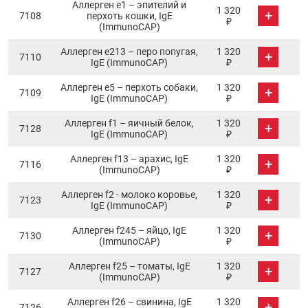
Аллерген e1 – эпителий и
1 320
+
7108
перхоть кошки, IgE
₽
(ImmunoCAP)
Аллерген e213 – перо попугая,
1 320
+
7110
IgE (ImmunoCAP)
₽
Аллерген e5 – перхоть собаки,
1 320
+
7109
IgE (ImmunoCAP)
₽
Аллерген f1 – яичный белок,
1 320
+
7128
IgE (ImmunoCAP)
₽
Аллерген f13 – арахис, IgE
1 320
+
7116
(ImmunoCAP)
₽
Аллерген f2 - молоко коровье,
1 320
+
7123
IgE (ImmunoCAP)
₽
Аллерген f245 – яйцо, IgE
1 320
+
7130
(ImmunoCAP)
₽
Аллерген f25 – томаты, IgE
1 320
+
7127
(ImmunoCAP)
₽
Аллерген f26 – свинина, IgE
1 320
+
7126