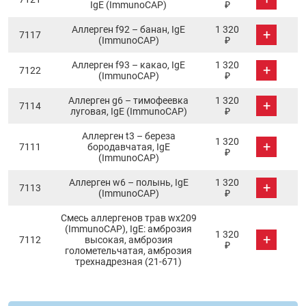
IgE (ImmunoCAP)
₽
Аллерген f92 – банан, IgE
1 320
+
7117
(ImmunoCAP)
₽
Аллерген f93 – какао, IgE
1 320
+
7122
(ImmunoCAP)
₽
Аллерген g6 – тимофеевка
1 320
+
7114
луговая, IgE (ImmunoCAP)
₽
Аллерген t3 – береза
1 320
+
7111
бородавчатая, IgE
₽
(ImmunoCAP)
Аллерген w6 – полынь, IgE
1 320
+
7113
(ImmunoCAP)
₽
Смесь аллергенов трав wx209
(ImmunoCAP), IgE: амброзия
1 320
+
7112
высокая, амброзия
₽
голометельчатая, амброзия
трехнадрезная (21-671)