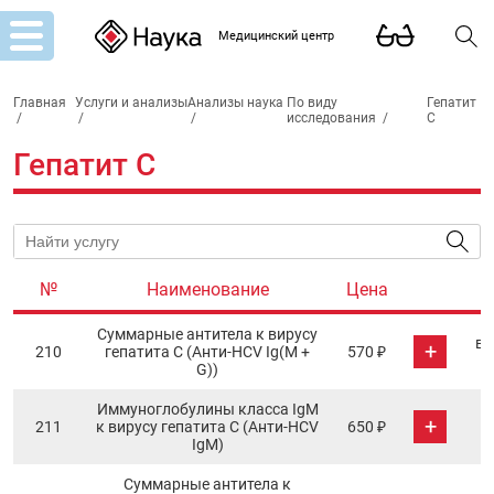
Медицинский центр
Главная
Услуги и анализы
Анализы наука
По виду
Гепатит
/
/
/
исследования
/
C
Гепатит C
№
Наименование
Цена
Cуммарные антитела к вирусу
в 
+
210
гепатита С (Анти-НСV Ig(М +
570 ₽
G))
Иммуноглобулины класса IgM
+
211
к вирусу гепатита С (Анти-НСV
650 ₽
IgM)
Суммарные антитела к