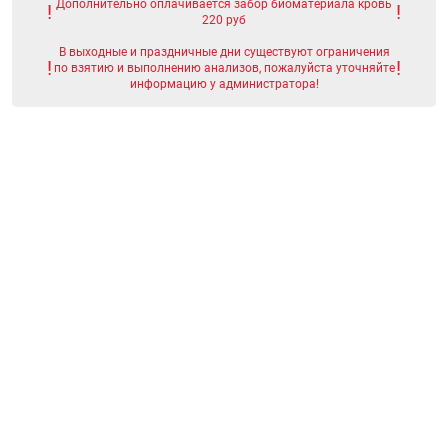
Дополнительно оплачивается забор биоматериала кровь
220 руб
В выходные и праздничные дни существуют ограничения
по взятию и выполнению анализов, пожалуйста уточняйте
информацию у администратора!