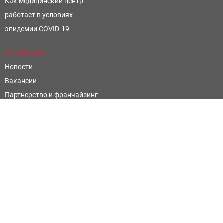
Как медицинский центр
работает в условиях
эпидемии COVID-19
О компании
Новости
Вакансии
Партнерство и франчайзинг
Контроль и оценка качества
Научные открытия
Фармацевтическим компаниям
Написать отзыв
Официальные сайты
Территориальный фонд обязательного медицинского
страхования Ростовской области
Министерство Здравоохранения Ростовской Области