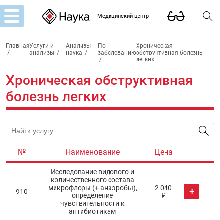
Медицинский центр
Главная
Услуги и
Анализы
По
Хроническая
/
анализы
/
наука
/
заболеванию
обструктивная болезнь
/
легких
Хроническая обструктивная
болезнь легких
№
Наименование
Цена
Исследование видового и
количественного состава
микрофлоры (+ анаэробы),
2 040
+
910
определение
₽
чувствительности к
антибиотикам