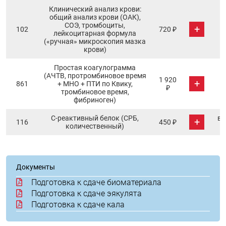
Клинический анализ крови:
общий анализ крови (ОАК),
СОЭ, тромбоциты,
+
102
720 ₽
лейкоцитарная формула
(«ручная» микроскопия мазка
крови)
Простая коагулограмма
(АЧТВ, протромбиновое время
1 920
+
861
+ МНО + ПТИ по Квику,
₽
тромбиновое время,
фибриноген)
С-реактивный белок (СРБ,
в 
+
116
450 ₽
количественный)
Документы
Подготовка к сдаче биоматериала
Подготовка к сдаче эякулята
Подготовка к сдаче кала