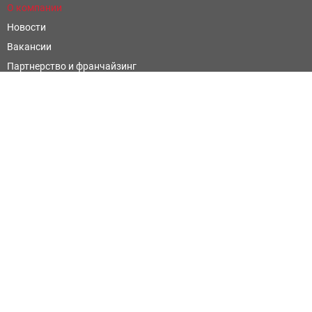
О компании
Новости
Вакансии
Партнерство и франчайзинг
Контроль и оценка качества
Научные открытия
Фармацевтическим компаниям
Написать отзыв
Официальные сайты
Территориальный фонд обязательного медицинского
страхования Ростовской области
Министерство Здравоохранения Ростовской Области
Территориальный орган Росздравнадзора по Ростовской
области
Ростов-на-Дону, ул. Ченцова, 71/63б, (863) 286-98-16