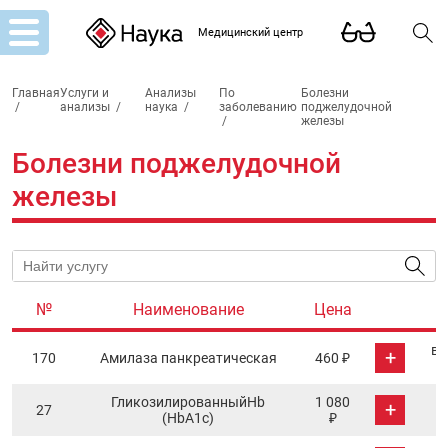
Медицинский центр
Главная
Услуги и
Анализы
По
Болезни
/
анализы
/
наука
/
заболеванию
поджелудочной
/
железы
Болезни поджелудочной
железы
№
Наименование
Цена
в 
+
170
Амилаза панкреатическая
460 ₽
ГликозилированныйHb
1 080
+
27
(HbА1с)
₽