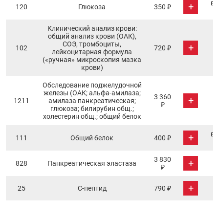
в 
+
120
Глюкоза
350 ₽
Клинический анализ крови:
общий анализ крови (ОАК),
СОЭ, тромбоциты,
+
102
720 ₽
лейкоцитарная формула
(«ручная» микроскопия мазка
крови)
Обследование поджелудочной
железы (ОАК; альфа-амилаза;
3 360
+
1211
амилаза панкреатическая;
₽
глюкоза; билирубин общ.;
холестерин общ.; общий белок
в 
+
111
Общий белок
400 ₽
3 830
+
828
Панкреатическая эластаза
₽
+
25
С-пептид
790 ₽