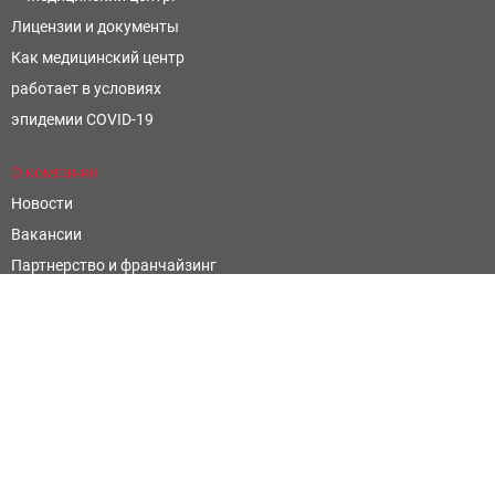
Лицензии и документы
Как медицинский центр
работает в условиях
эпидемии COVID-19
О компании
Новости
Вакансии
Партнерство и франчайзинг
Контроль и оценка качества
Научные открытия
Фармацевтическим компаниям
Написать отзыв
Официальные сайты
Территориальный фонд обязательного медицинского