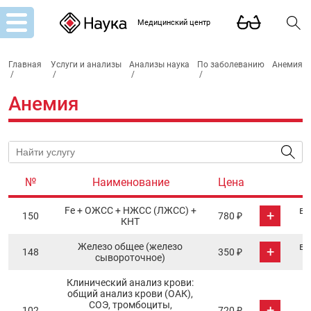
Медицинский центр
Главная
Услуги и анализы
Анализы наука
По заболеванию
Анемия
/
/
/
/
Анемия
№
Наименование
Цена
Fe + ОЖCC + НЖСС (ЛЖСС) +
в 
+
150
780 ₽
КНТ
Железо общее (железо
в 
+
148
350 ₽
сывороточное)
Клинический анализ крови:
общий анализ крови (ОАК),
СОЭ, тромбоциты,
+
102
720 ₽